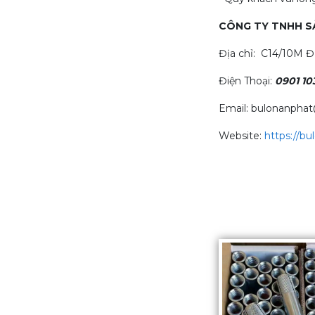
CÔNG TY TNHH 
Địa chỉ: C14/10M Đ
Điện Thoại:
0901 10
Email: bulonanpha
Website:
https://b