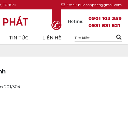
nh, TPHCM
Email: bulonanphat@gmail.com
0901 103 359
Hotline:
0931 831 521
TIN TỨC
LIÊN HỆ
nh
ox 201/304