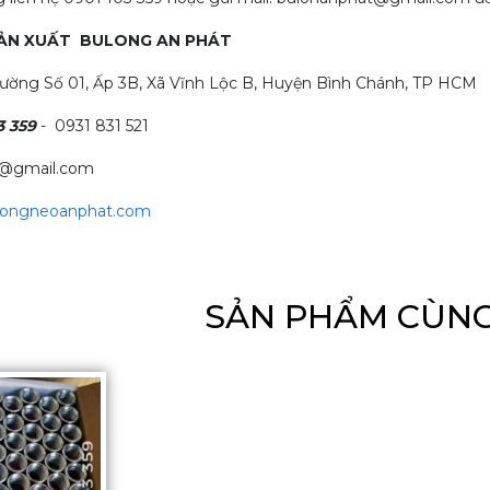
SẢN XUẤT BULONG AN PHÁT
ường Số 01, Ấp 3B, Xã Vĩnh Lộc B, Huyện Bình Chánh, TP HCM
3 359
- 0931 831 521
t@gmail.com
ulongneoanphat.com
SẢN PHẨM CÙNG