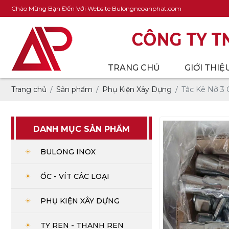
Chào Mừng Bạn Đến Với Website Bulongneoanphat.com
TRANG CHỦ
GIỚI THIỆ
Trang chủ
Sản phẩm
Phụ Kiện Xây Dựng
Tắc Kê Nở 3 
DANH MỤC SẢN PHẨM
BULONG INOX
ỐC - VÍT CÁC LOẠI
PHỤ KIỆN XÂY DỰNG
TY REN - THANH REN