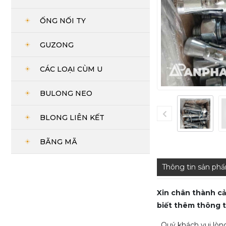
ỐNG NỐI TY
GUZONG
CÁC LOẠI CÙM U
BULONG NEO
BLONG LIÊN KẾT
BÃNG MÃ
Thông tin sản ph
Xin chân thành cả
biết thêm thông t
Quý khách vui lòng