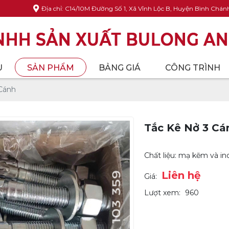
Địa chỉ: C14/10M Đường Số 1, Xã Vĩnh Lộc B, Huyện Bình Chá
U
SẢN PHẨM
BẢNG GIÁ
CÔNG TRÌNH
Cánh
Tắc Kê Nở 3 Cá
Chất liệu: mạ kẽm và in
Liên hệ
Giá:
Lượt xem:
960